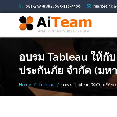
Skip
081-438-8884, 085-110-3300
marketing@
to
Analytics
Analytics
Blog
Consulting
Contact
Customer
Dashboarding
Data
Embedded
Experience
Fivetran
Fivetran
Home
More
Pricing
Products
RECRUITMENT
Services
Software
Support
Tableau
Tableau
TABLEAU
Training
TRAINING
TRAINING
TRAINING
TRAINING
TRAINING
TRAINING
TRAINING
TRAINING
TRAINING
Training
Training
TRAINING:
Welcome
การ
เสริม
content
and
Services
and
Services
Management
Analytics
Pricing
Services
Migration
Pricing
SELF
:
:
:
:
:
:
:
:
:
Tableau
Tableau
TABLEAU
to
เสริม
ทักษะ
Insights
Coaching
Services
Services
Services
SERVICE
ADVANCED
BASIC
Data
TABLEAU
TABLEAU
Tableau
TABLEAU
TABLEAU
TABLEAU
Fundamental
Fundamental,
EMBEDDED
AiTeam
สร้าง
ด้าน
AiTeam
Business Inte
RAPID
OJT
OJT
Preparation
&
and
Dashboard
DESKTOP
DESKTOP
SERVER
ให้
Advanced
ANALYTICS
ความ
Data
START
using
R
PYTHON
Best
[Advanced]
I
[Administration]
กับ
และ
รู้
Visualization
Tableau
[Build
MACHINE
Practices
[Fundamental]
CRM
Tableau
เพื่อ
ให้
Prep
more
LEARNING
บริษัท
Server
พร้อม
เข้ม
อบรม Tableau ให้กับ 
Advanced
สยาม
ให้
สู่
ข้น
Analytics]
คู
กับ
การ
ยิ่ง
ประกันภัย จำกัด (มห
โบต้
ศูนย์
เป็น
ขึ้น!
า
เทคโนโลยี
องค์กร
คอร์ปอเรชั่น
ดิจิทัล
กำกับ
Home
Training
อบรม Tableau ให้กับ บริษัท
จำกัด.
มหาวิทยาลัย
ดูแล
(โรงงาน
วลัย
ชั้น
นว
ลักษณ์
นำ
นคร)
ใน
ยุค