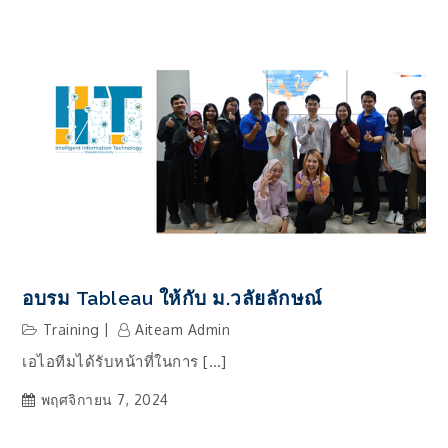
การ
เสริม
สร้าง
ความ
รู้
เพื่อ
พร้อม
สู่
การ
เป็น
องค์กร
กำกับ
ดูแล
อบรม Tableau ให้กับ ม.วลัยลักษณ์
ชั้น
Training
Aiteam Admin
นำ
เอไอทีมได้รับหน้าที่ในการ […]
ใน
ยุค
พฤศจิกายน 7, 2024
ดิจิตอล