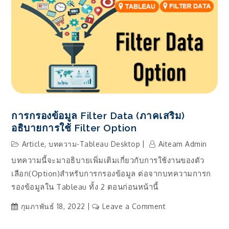
วงกลม
(Pie
Chart)
ใน
Tableau
และ
การ
คำนวณ
Percent
การกรองข้อมูล Filter Data (ภาคเสริม)
of
อธิบายการใช้ Filter Option
Total
ให้
Article
,
บทความ-Tableau Desktop
Aiteam Admin
กับ
บทความนี้จะมาอธิบายเพิ่มเติมเกี่ยวกับการใช้งานของตัว
กราฟ
เลือก(Option)สำหรับการกรองข้อมูล ต่อจากบทความการก
Pie
รองข้อมูลใน Tableau ทั้ง 2 ตอนก่อนหน้านี้
on
กุมภาพันธ์ 18, 2022
Leave a Comment
การก