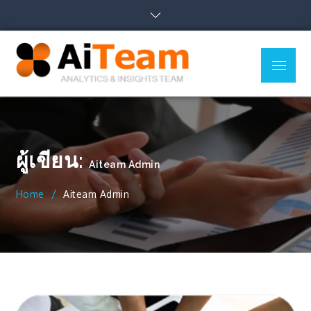
Skip
to
content
Menu
AiTeam
Business Intelligence,
Co., Ltd.
Data Analytics, Data
Visualization, Uncover
Insights
ผู้เขียน:
Aiteam Admin
Home
Aiteam Admin