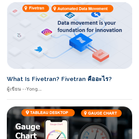
What Is Fivetran? Fivetran คืออะไร?
ผู้เขียน --Yong...