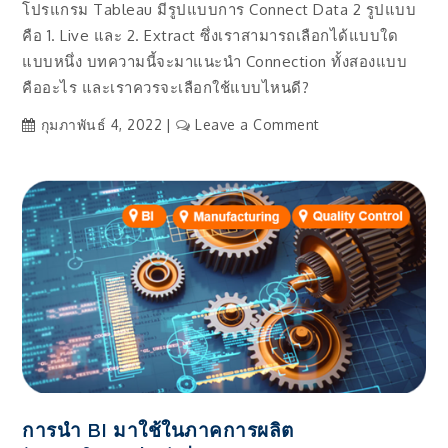
โปรแกรม Tableau มีรูปแบบการ Connect Data 2 รูปแบบ
คือ 1. Live และ 2. Extract ซึ่งเราสามารถเลือกได้แบบใด
แบบหนึ่ง บทความนี้จะมาแนะนำ Connection ทั้งสองแบบ
คืออะไร และเราควรจะเลือกใช้แบบไหนดี?
on
กุมภาพันธ์ 4, 2022
Leave a Comment
การ
Connect
Data
แบบ
Live
หรือ
Extract
แบบ
ไหน
ดี?
การนำ BI มาใช้ในภาคการผลิต