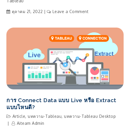
Tableau
on
ตุลาคม 21, 2022
Leave a Comment
การ
Setup
และ
ใช้
งาน
Tableau
Login-
based
License
Management
(LBLM)
การ Connect Data แบบ Live หรือ Extract
แบบไหนดี?
Article
,
บทความ-Tableau
,
บทความ-Tableau Desktop
Aiteam Admin