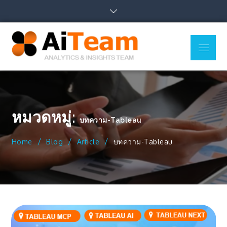
Skip
to
content
Menu
AiTeam
Business Intelligence,
Co., Ltd.
Data Analytics, Data
Visualization, Uncover
Insights
หมวดหมู่:
บทความ-Tableau
Home
Blog
Article
บทความ-Tableau