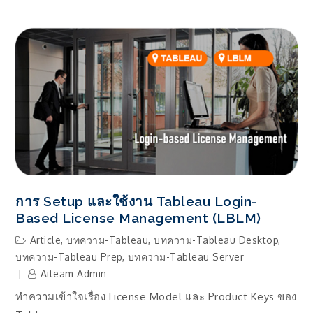
เมื่อ
Tableau
เป็น
อับ
ดุล
เอ้ย!
ถาม
อะไร
ตอบ
ได้
ด้วย
ภาษา
การ Setup และใช้งาน Tableau Login-
NLP,
Based License Management (LBLM)
Ask
Data
Article
,
บทความ-Tableau
,
บทความ-Tableau Desktop
,
บทความ-Tableau Prep
,
บทความ-Tableau Server
Aiteam Admin
ทำความเข้าใจเรื่อง License Model และ Product Keys ของ