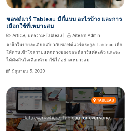
ส่วน
งาน
ควบคุม
ซอฟต์แวร์ Tableau มีกี่แบบ อะไรบ้าง และการ
คุณภาพ
เลือกใช้ที่เหมาะสม
(Quality
Control)
Article
,
บทความ-Tableau
Aiteam Admin
ลงลึกในรายละเอียดเกี่ยวกับซอฟต์แวร์ตระกูล Tableau เพื่อ
ให้ท่านเข้าใจความแตกต่างของซอฟต์แวร์แต่ละตัว และจะ
ได้ตัดสินใจเลือกนำมาใช้ได้อย่างเหมาะสม
มิถุนายน 5, 2020