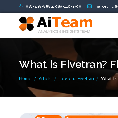
Skip
081-438-8884, 085-110-3300
marketing@
to
Analytics
Analytics
Blog
Consulting
Contact
Customer
Dashboarding
Data
Embedded
Experience
Fivetran
Fivetran
Home
More
Pricing
Products
RECRUITMENT
Services
Software
Support
Tableau
Tableau
TABLEAU
Training
TRAINING
TRAINING
TRAINING
TRAINING
TRAINING
TRAINING
TRAINING
TRAINING
TRAINING
Training
Training
TRAINING:
Welcome
การ
เสริม
content
and
Services
and
Services
Management
Analytics
Pricing
Services
Migration
Pricing
SELF
:
:
:
:
:
:
:
:
:
Tableau
Tableau
TABLEAU
to
เสริม
ทักษะ
Insights
Coaching
Services
Services
Services
SERVICE
ADVANCED
BASIC
Data
TABLEAU
TABLEAU
Tableau
TABLEAU
TABLEAU
TABLEAU
Fundamental
Fundamental,
EMBEDDED
AiTeam
สร้าง
ด้าน
AiTeam
Business Inte
RAPID
OJT
OJT
Preparation
&
and
Dashboard
DESKTOP
DESKTOP
SERVER
ให้
Advanced
ANALYTICS
ความ
Data
START
using
R
PYTHON
Best
[Advanced]
I
[Administration]
กับ
และ
รู้
Visualization
Tableau
[Build
MACHINE
Practices
[Fundamental]
CRM
Tableau
เพื่อ
ให้
Prep
more
LEARNING
บริษัท
Server
พร้อม
เข้ม
Advanced
สยาม
ให้
สู่
ข้น
What is Fivetran? F
Analytics]
คู
กับ
การ
ยิ่ง
โบต้
ศูนย์
เป็น
ขึ้น!
า
เทคโนโลยี
องค์กร
Home
Article
บทความ-Fivetran
What Is 
คอร์ปอเรชั่น
ดิจิทัล
กำกับ
จำกัด.
มหาวิทยาลัย
ดูแล
(โรงงาน
วลัย
ชั้น
นว
ลักษณ์
นำ
นคร)
ใน
ยุค