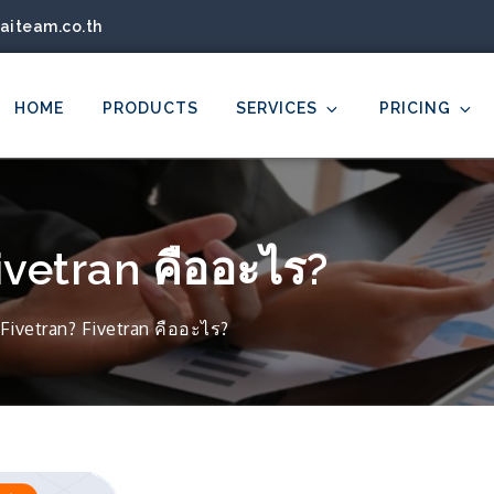
aiteam.co.th
HOME
PRODUCTS
SERVICES
PRICING
 Co., Ltd.
lligence, Data Analytics, Data Visualization, Uncover Insights
ivetran คืออะไร?
Fivetran? Fivetran คืออะไร?